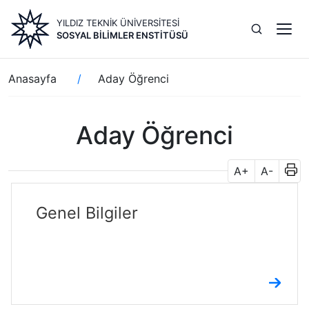
Ana
YILDIZ TEKNİK ÜNİVERSİTESİ
içeriğe
SOSYAL BILIMLER ENSTITÜSÜ
atla
Sayfa
Anasayfa
Aday Öğrenci
yolu
Aday Öğrenci
A+
A-
Genel Bilgiler