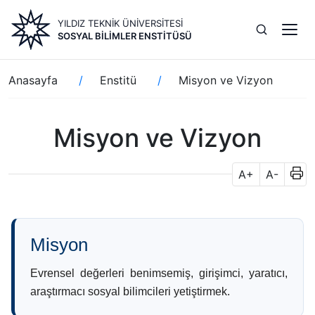
Ana
YILDIZ TEKNİK ÜNİVERSİTESİ
içeriğe
SOSYAL BILIMLER ENSTITÜSÜ
atla
Sayfa
Anasayfa
Enstitü
Misyon ve Vizyon
yolu
Misyon ve Vizyon
A+
A-
Misyon
Evrensel değerleri benimsemiş, girişimci, yaratıcı,
araştırmacı sosyal bilimcileri yetiştirmek.