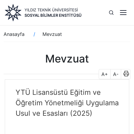
Ana
YILDIZ TEKNİK ÜNİVERSİTESİ
içeriğe
SOSYAL BILIMLER ENSTITÜSÜ
atla
Sayfa
Anasayfa
Mevzuat
yolu
Mevzuat
A+
A-
YTÜ Lisansüstü Eğitim ve
Öğretim Yönetmeliği Uygulama
Usul ve Esasları (2025)