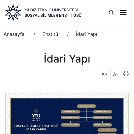
Ana
YILDIZ TEKNİK ÜNİVERSİTESİ
içeriğe
SOSYAL BILIMLER ENSTITÜSÜ
atla
Sayfa
Anasayfa
Enstitü
İdari Yapı
yolu
İdari Yapı
A+
A-