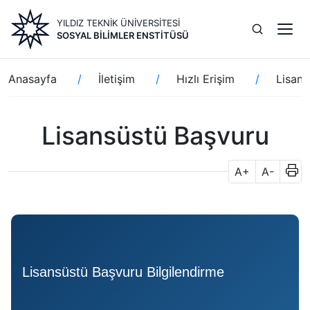
Ana
YILDIZ TEKNİK ÜNİVERSİTESİ
içeriğe
SOSYAL BILIMLER ENSTITÜSÜ
atla
Sayfa
Anasayfa
İletişim
Hızlı Erişim
Lisans
yolu
Lisansüstü Başvuru
A+
A-
Lisansüstü Başvuru Bilgilendirme