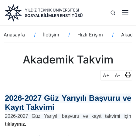
Ana
YILDIZ TEKNİK ÜNİVERSİTESİ
içeriğe
SOSYAL BILIMLER ENSTITÜSÜ
atla
Sayfa
Anasayfa
İletişim
Hızlı Erişim
Akade
yolu
Akademik Takvim
A+
A-
2026-2027 Güz Yarıyılı Başvuru ve
Kayıt Takvimi
2026-2027 Güz Yarıyılı başvuru ve kayıt takvimi için
tıklayınız
.