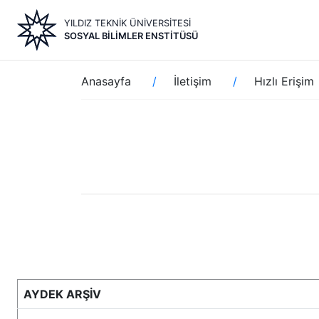
Ana
YILDIZ TEKNİK ÜNİVERSİTESİ
içeriğe
SOSYAL BILIMLER ENSTITÜSÜ
atla
Sayfa
Anasayfa
İletişim
Hızlı Erişim
yolu
AYDEK ARŞİV