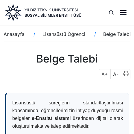
Ana
YILDIZ TEKNİK ÜNİVERSİTESİ
içeriğe
SOSYAL BILIMLER ENSTITÜSÜ
atla
Sayfa
Anasayfa
Lisansüstü Öğrenci
Belge Talebi
yolu
Belge Talebi
A+
A-
Lisansüstü süreçlerin standartlaştırılması
kapsamında, öğrencilerimizin ihtiyaç duyduğu resmi
belgeler
e-Enstitü sistemi
üzerinden dijital olarak
oluşturulmakta ve talep edilmektedir.