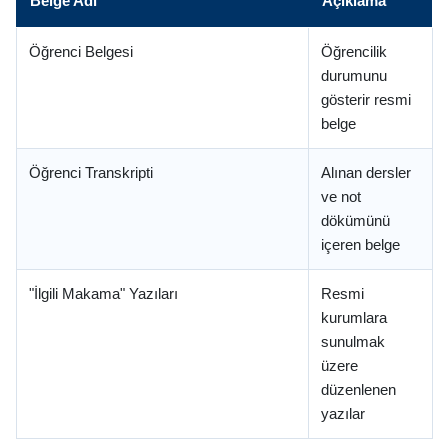
Belge Adı
Açıklama
Öğrenci Belgesi
Öğrencilik
durumunu
gösterir resmi
belge
Öğrenci Transkripti
Alınan dersler
ve not
dökümünü
içeren belge
"İlgili Makama" Yazıları
Resmi
kurumlara
sunulmak
üzere
düzenlenen
yazılar