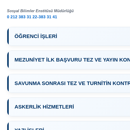
Sosyal Bilimler Enstitüsü Müdürlüğü
0 212 383 31 22-383 31 41
ÖĞRENCİ İŞLERİ
MEZUNİYET İLK BAŞVURU TEZ VE YAYIN KO
SAVUNMA SONRASI TEZ VE TURNİTİN KONT
ASKERLİK HİZMETLERİ