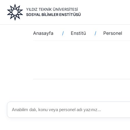
Ana
YILDIZ TEKNİK ÜNİVERSİTESİ
içeriğe
SOSYAL BILIMLER ENSTITÜSÜ
atla
Sayfa
Anasayfa
Enstitü
Personel
yolu