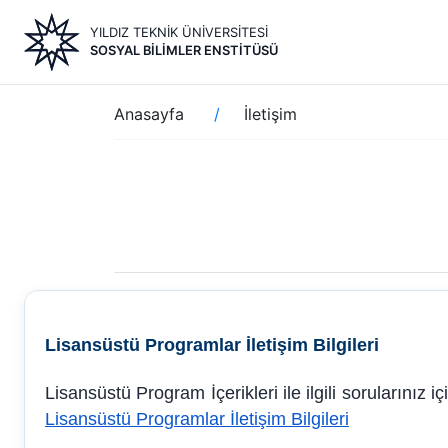
Ana
YILDIZ TEKNİK ÜNİVERSİTESİ
içeriğe
SOSYAL BILIMLER ENSTITÜSÜ
atla
Sayfa
Anasayfa
İletişim
yolu
Lisansüstü Programlar İletişim Bilgileri
Lisansüstü Program İçerikleri ile ilgili sorularınız i
Lisansüstü Programlar İletişim Bilgileri