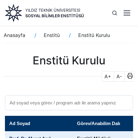
Ana
YILDIZ TEKNİK ÜNİVERSİTESİ
içeriğe
SOSYAL BILIMLER ENSTITÜSÜ
atla
Sayfa
Anasayfa
Enstitü
Enstitü Kurulu
yolu
Enstitü Kurulu
A+
A-
Ad Soyad
Görev/Anabilim Dalı