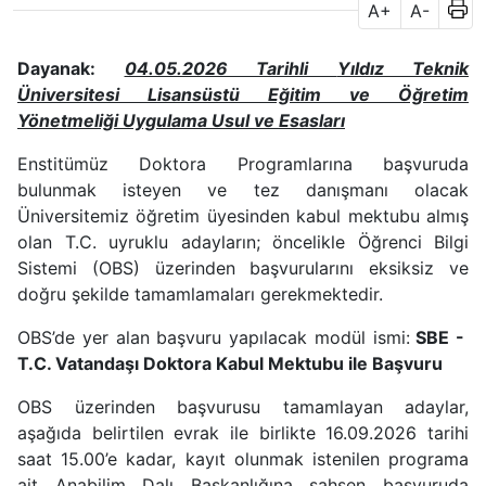
A+
A-
Dayanak:
04.05.2026 Tarihli
Yıldız Teknik
Üniversitesi Lisansüstü Eğitim ve Öğretim
Yönetmeliği Uygulama Usul ve Esasları
Enstitümüz Doktora Programlarına başvuruda
bulunmak isteyen ve tez danışmanı olacak
Üniversitemiz öğretim üyesinden kabul mektubu almış
olan T.C. uyruklu adayların; öncelikle Öğrenci Bilgi
Sistemi (OBS) üzerinden başvurularını eksiksiz ve
doğru şekilde tamamlamaları gerekmektedir.
OBS’de yer alan başvuru yapılacak modül ismi:
SBE -
T.C. Vatandaşı Doktora Kabul Mektubu ile Başvuru
OBS üzerinden başvurusu tamamlayan adaylar,
aşağıda belirtilen evrak ile birlikte 16.09.2026 tarihi
saat 15.00’e kadar, kayıt olunmak istenilen programa
ait Anabilim Dalı Başkanlığına şahsen başvuruda