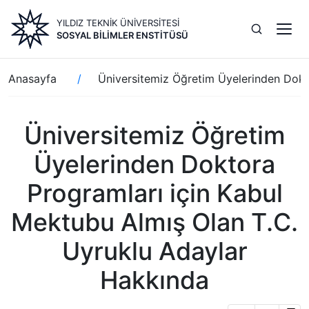
Ana
YILDIZ TEKNİK ÜNİVERSİTESİ
içeriğe
SOSYAL BILIMLER ENSTITÜSÜ
atla
Sayfa
Anasayfa
Üniversitemiz Öğretim Üyelerinden Dokt
yolu
Üniversitemiz Öğretim
Üyelerinden Doktora
Programları için Kabul
Mektubu Almış Olan T.C.
Uyruklu Adaylar
Hakkında