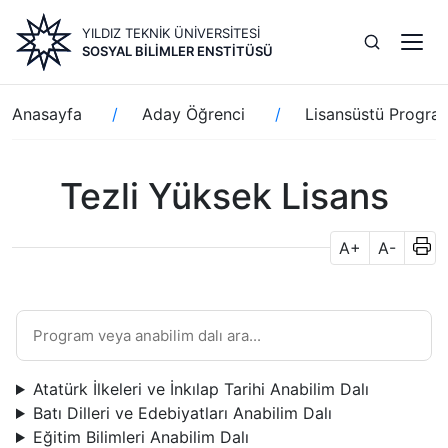
Ana
YILDIZ TEKNİK ÜNİVERSİTESİ
içeriğe
SOSYAL BILIMLER ENSTITÜSÜ
atla
Sayfa
Anasayfa
Aday Öğrenci
Lisansüstü Progra
yolu
Tezli Yüksek Lisans
A+
A-
Atatürk İlkeleri ve İnkılap Tarihi Anabilim Dalı
Batı Dilleri ve Edebiyatları Anabilim Dalı
Eğitim Bilimleri Anabilim Dalı